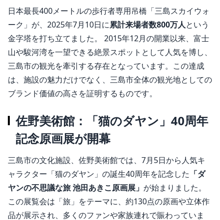
日本最長400メートルの歩行者専用吊橋「三島スカイウォ
ーク」が、2025年7月10日に
累計来場者数800万人
という
金字塔を打ち立てました。 2015年12月の開業以来、富士
山や駿河湾を一望できる絶景スポットとして人気を博し、
三島市の観光を牽引する存在となっています。この達成
は、施設の魅力だけでなく、三島市全体の観光地としての
ブランド価値の高さを証明するものです。
佐野美術館：「猫のダヤン」40周年
記念原画展が開幕
三島市の文化施設、佐野美術館では、7月5日から人気キ
ャラクター「猫のダヤン」の誕生40周年を記念した
「ダ
ヤンの不思議な旅 池田あきこ原画展」
が始まりました。
この展覧会は「旅」をテーマに、約130点の原画や立体作
品が展示され、多くのファンや家族連れで賑わっていま