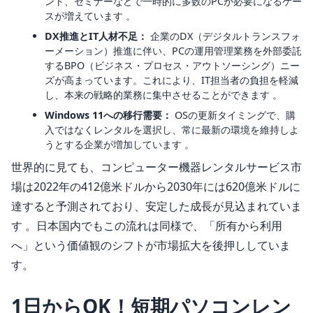
ント、セミナーなどで一時的に多数のPCが必要になるケー
スが増えています 。
DX推進とIT人材不足：
企業のDX（デジタルトランスフォ
ーメーション）推進に伴い、PCの運用管理業務を外部委託
するBPO（ビジネス・プロセス・アウトソーシング）ニー
ズが高まっています。これにより、IT担当者の負担を軽減
し、本来の戦略的業務に集中させることができます 。
Windows 11への移行需要：
OSの更新タイミングで、購
入ではなくレンタルを選択し、常に最新の環境を維持しよ
うとする企業が増加しています 。
世界的に見ても、コンピューター機器レンタルサービス市
場は2022年の412億米ドルから2030年には620億米ドルに
達すると予測されており、安定した成長が見込まれていま
す 。日本国内でもこの流れは同様で、「所有から利用
へ」という価値観のシフトが市場拡大を後押ししていま
す。
1日からOK！短期パソコンレン