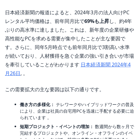
日本経済新聞の報道によると、2024年3月の法人向けPC
レンタル平均価格は、前年同月比で
69%も上昇
し、約4年
ぶりの高水準に達しました。これは、新年度の企業研修や
高性能なPCを求める需要が集中したことが主な要因で
す。さらに、同年5月時点でも前年同月比で3割高い水準
が続いており、人材獲得を急ぐ企業の強い引き合いが市場
を牽引していることがわかります
日本経済新聞 2024年4
月26日
, 。
この需要拡大の主な要因は以下の通りです。
働き方の多様化：
テレワークやハイブリッドワークの普及
により、企業は社員の自宅用PCを迅速に手配する必要に迫
られています 。
短期プロジェクト・イベントの増加：
数週間から数ヶ月で
完結するプロジェクトや、オンライン・オフラインのイベ