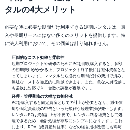
タルの4大メリット
必要な時に必要な期間だけ利用できる短期レンタルは、購
入や長期リースにはない多くのメリットを提供します。特
に法人利用において、その価値は計り知れません。
圧倒的なコスト効率と柔軟性
短期プロジェクトや研修のためにPCを都度購入すると、多額
の初期費用がかかる上、プロジェクト終了後には遊休資産とな
ってしまいます。レンタルなら必要な期間だけの費用で済み、
無駄なコストを徹底的に削減できます。また、急な人員増減に
も柔軟に対応でき、台数の調整が容易です 。
経理・管理業務の大幅な負担軽減
PCを購入すると固定資産としての計上が必要となり、減価償
却や固定資産税の申告といった煩雑な経理業務が発生します。
レンタルPCは資産計上が不要で、レンタル料を経費として処
理できるため、会計処理が非常にシンプルになります 。これ
により、ROA（総資産利益率）などの経営指標改善にも寄与