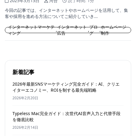
2025年3月13日
河合
読了時間: 1分
今回の記事では、インターネットやホームページを活用して、集
客や採用を進める方法についてご紹介していき...
インターネットマーケテ
インターネット
ブロ
ホームページ
,
,
,
ィング
広告
グ
制作
新着記事
2026年最新SNSマーケティング完全ガイド：AI、クリエ
イターエコノミー、ROIを制する最先端戦略
2026年2月20日
Typeless Mac完全ガイド：次世代AI音声入力と代替手段
を徹底比較
2026年2月14日