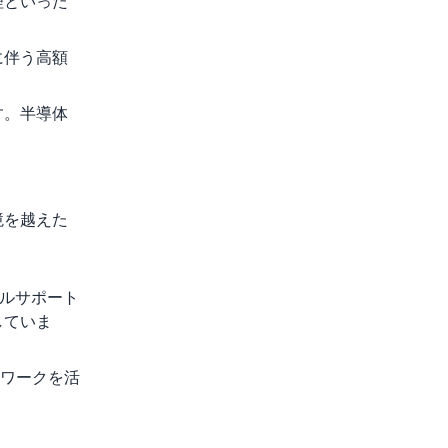
理といった
に伴う高額
す。半導体
境を越えた
カルサポート
していま
ワークを活