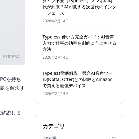
タイプ不要（Typeless）スマホの時
代が到来？AIが変える次世代のインタ
ーフェース
2026年2月14日
Typeless 使い方完全ガイド：AI音声
入力で仕事の効率を劇的に向上させる
方法
KUREBA
2026年2月14日
Typeless徹底解説：競合AI音声ツー
PCを持ち
ル(Notta, Otter)との比較とAmazon
で買える最強デバイス
題を解決す
2026年2月14日
に解説しま
カテゴリ
DX支援
(21)