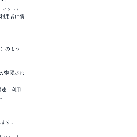
ーマット）
利用者に情
則）のよう
が制限され
調達・利用
。
します。