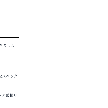
きましょ
なスペック
トと破損リ