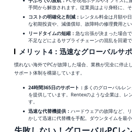
手ぶらでの渡航：
PCを現地ホテルやオフィスに
手間から解放されます。従業員はより身軽に、そ
コストの明確化と削減：
レンタル料金は月額や日
な初期投資や、減価償却、故障時の修理費用とい
リードタイムの短縮：
急な出張が決まった場合で
不足などによるサプライチェーンの混乱を回避で
メリット4：迅速なグローバルサ
慣れない海外でPCが故障した場合、業務が完全に停止
サポート体制を構築しています。
24時間365日のサポート：
多くのグローバルレン
を提供しています。Rentexのような企業は、
す。
迅速な代替機提供：
ハードウェアの故障など、
かして迅速に代替機を手配。ダウンタイムを最小
失敗しない！グローバルPCレ