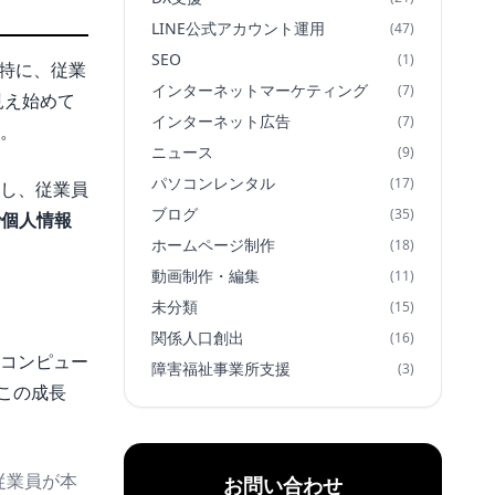
LINE公式アカウント運用
(47)
SEO
(1)
特に、従業
インターネットマーケティング
(7)
見え始めて
インターネット広告
(7)
。
ニュース
(9)
パソコンレンタル
(17)
し、従業員
ブログ
(35)
で個人情報
ホームページ制作
(18)
動画制作・編集
(11)
未分類
(15)
関係人口創出
(16)
のコンピュー
障害福祉事業所支援
(3)
この成長
従業員が本
お問い合わせ