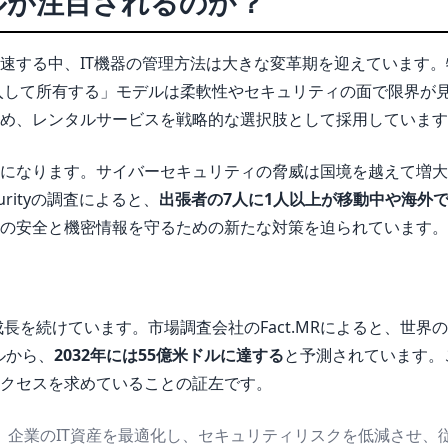
ルが注目されるのか？
速する中、IT機器の管理方法は大きな変革期を迎えています。
入して所有する」モデルは柔軟性やセキュリティの面で限界が
め、レンタルサービスを戦略的な選択肢として採用しています
になります。サイバーセキュリティの脅威は国境を越えて増大
rityの調査によると、
出張者の7人に1人以上が移動中や海外
の安全と機密情報を守るための新たな対策を迫られています。
長を続けています。市場調査会社のFact.MRによると、世界
ルから、
2032年には55億米ドルに達する
と予測されています。
クセスを求めていることの証左です。
。企業のIT資産を最適化し、セキュリティリスクを低減させ、