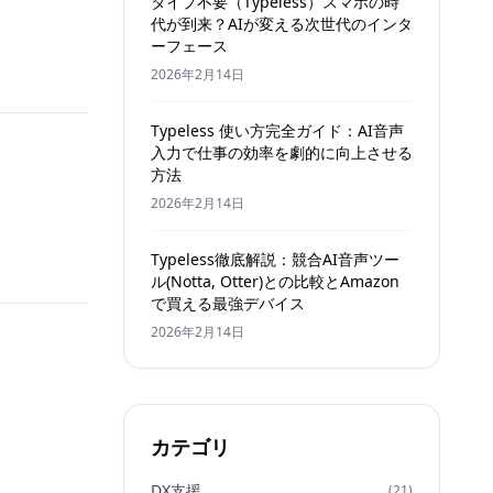
タイプ不要（Typeless）スマホの時
代が到来？AIが変える次世代のインタ
ーフェース
2026年2月14日
Typeless 使い方完全ガイド：AI音声
入力で仕事の効率を劇的に向上させる
方法
2026年2月14日
Typeless徹底解説：競合AI音声ツー
ル(Notta, Otter)との比較とAmazon
で買える最強デバイス
2026年2月14日
カテゴリ
DX支援
(21)