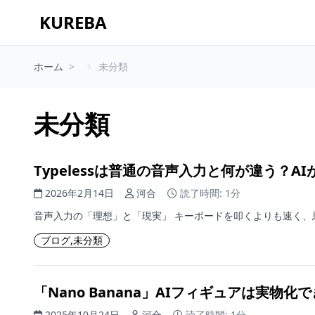
KUREBA
ホーム
未分類
未分類
Typelessは普通の音声入力と何が違う？
2026年2月14日
河合
読了時間: 1分
音声入力の「理想」と「現実」 キーボードを叩くよりも速く、思
ブログ
,
未分類
「Nano Banana」AIフィギュアは実物
2025年10月24日
河合
読了時間: 1分