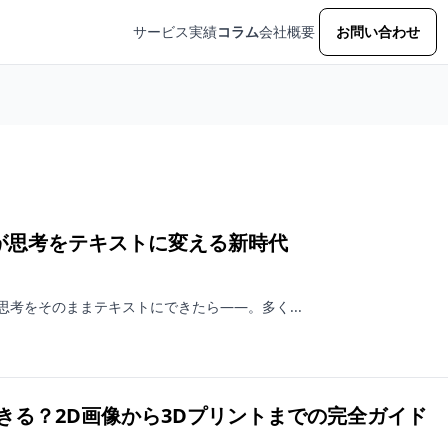
サービス
実績
コラム
会社概要
お問い合わせ
AIが思考をテキストに変える新時代
考をそのままテキストにできたら——。多く...
化できる？2D画像から3Dプリントまでの完全ガイド