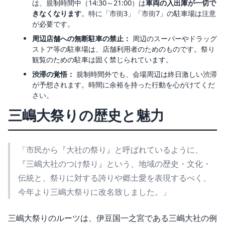
は、規制時間中（14:30～21:00）は
車両の入出庫が一切で
きなくなります
。特に「市街3」「市街7」の駐車場は注意
が必要です。
周辺店舗への無断駐車の禁止：
周辺のスーパーやドラッグ
ストア等の駐車場は、店舗利用者のためのものです。祭り
観覧のための駐車は固く禁じられています。
渋滞の覚悟：
規制時間外でも、会場周辺は終日激しい渋滞
が予想されます。時間に余裕を持った行動を心がけてくだ
さい。
三嶋大祭りの歴史と魅力
「市民から『大社の祭り』と呼ばれているように、
『三嶋大社のつけ祭り』という、地域の歴史・文化・
伝統と、祭りに対する誇りや郷土愛を表現するべく、
今年より三嶋大祭りに改名致しました。」
三嶋大祭りのルーツは、伊豆国一之宮である三嶋大社の例