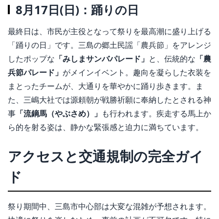
8月17日(日)：踊りの日
最終日は、市民が主役となって祭りを最高潮に盛り上げる
「踊りの日」です。三島の郷土民謡「農兵節」をアレンジ
したポップな
「みしまサンバパレード」
と、伝統的な
「農
兵節パレード」
がメインイベント
。趣向を凝らした衣装を
まとったチームが、大通りを華やかに踊り歩きます。ま
た、三嶋大社では源頼朝が戦勝祈願に奉納したとされる神
事
「流鏑馬（やぶさめ）」
も行われます
。疾走する馬上か
ら的を射る姿は、静かな緊張感と迫力に満ちています。
アクセスと交通規制の完全ガイ
ド
祭り期間中、三島市中心部は大変な混雑が予想されます
。