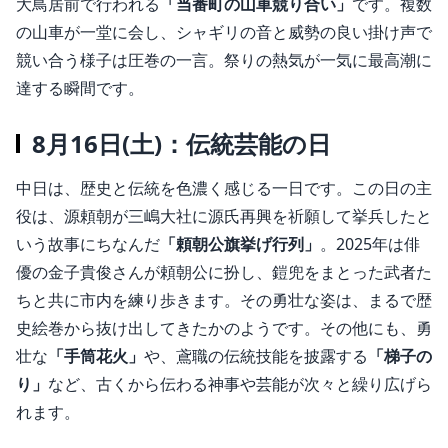
大鳥居前で行われる
「当番町の山車競り合い」
です。複数
の山車が一堂に会し、シャギリの音と威勢の良い掛け声で
競い合う様子は圧巻の一言
。祭りの熱気が一気に最高潮に
達する瞬間です。
8月16日(土)：伝統芸能の日
中日は、歴史と伝統を色濃く感じる一日です。この日の主
役は、源頼朝が三嶋大社に源氏再興を祈願して挙兵したと
いう故事にちなんだ
「頼朝公旗挙げ行列」
。2025年は俳
優の金子貴俊さんが頼朝公に扮し、鎧兜をまとった武者た
ちと共に市内を練り歩きます。その勇壮な姿は、まるで歴
史絵巻から抜け出してきたかのようです。その他にも、勇
壮な
「手筒花火」
や、鳶職の伝統技能を披露する
「梯子の
り」
など、古くから伝わる神事や芸能が次々と繰り広げら
れます。