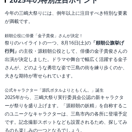
今年の三嶋大祭りには、例年以上に注目すべき特別な要素
が満載です。
頼朝公役に俳優「金子貴俊」さんが決定！
祭りのハイライトの一つ、8月16日(土)の
「頼朝公旗挙げ
行列」
の主役・源頼朝公役として、俳優の金子貴俊さんの
出演が決定しました。ドラマや舞台で幅広く活躍する金子
さんが、どのような勇壮な姿で三島の街を練り歩くのか、
大きな期待が寄せられています。
公式キャラクター「源氏ボタルよりともくん。」誕生
2025年から、三嶋大祭り実行委員会公認の新キャラクタ
ーが祭りを盛り上げます。「源頼朝の妖精」を自称するこ
のユニークなキャラクターは、三島市内の各所に登場予定
です
。記念撮影スポットなども設置されるため、探してみ
るのも楽しみの一つとなるでしょう。