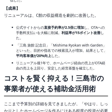
信した。
【成果】
リニューアルは、C館の収益構造を劇的に改善した。
公式サイトからの
直接予約率が2.5倍に増加
し、OTAへの
手数料支払いを大幅に削減。
利益率が15ポイント改善
し
た。
「三島 旅館 記念日」「Mishima Ryokan with Garden」
といった、目的や指名での検索流入が増加。結果として、
平均客単価が20%向上
した。
リニューアル後1年で、ホームページ経由の売上がOTA経
由の売上を上回り、安定した経営基盤を確立した。
コストを賢く抑える！三島市の
事業者が使える補助金活用術
ここまで予算別の詳細を見てきましたが、「やはり、しっ
かりとしたホームページを作るにはある程度の投資が必要