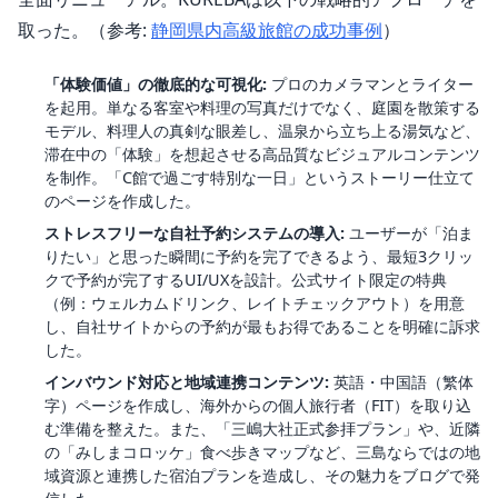
取った。（参考:
静岡県内高級旅館の成功事例
）
「体験価値」の徹底的な可視化:
プロのカメラマンとライター
を起用。単なる客室や料理の写真だけでなく、庭園を散策する
モデル、料理人の真剣な眼差し、温泉から立ち上る湯気など、
滞在中の「体験」を想起させる高品質なビジュアルコンテンツ
を制作。「C館で過ごす特別な一日」というストーリー仕立て
のページを作成した。
ストレスフリーな自社予約システムの導入:
ユーザーが「泊ま
りたい」と思った瞬間に予約を完了できるよう、最短3クリッ
クで予約が完了するUI/UXを設計。公式サイト限定の特典
（例：ウェルカムドリンク、レイトチェックアウト）を用意
し、自社サイトからの予約が最もお得であることを明確に訴求
した。
インバウンド対応と地域連携コンテンツ:
英語・中国語（繁体
字）ページを作成し、海外からの個人旅行者（FIT）を取り込
む準備を整えた。また、「三嶋大社正式参拝プラン」や、近隣
の「みしまコロッケ」食べ歩きマップなど、三島ならではの地
域資源と連携した宿泊プランを造成し、その魅力をブログで発