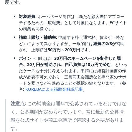
度です。
対象経費:
ホームページ制作は、新たな顧客層にアプロー
チするための「広報費」として対象になります。ECサイト
の構築も同様です。
補助上限額・補助率:
申請する枠（通常枠、賃金引上枠な
ど）によって異なりますが、一般的には
経費の2/3
が補助
され、上限額は
50万円～200万円
です。
ポイント:
例えば、
30万円のホームページを制作した場
合、20万円が補助され、自己負担は10万円で済む
、といっ
たケースも十分に考えられます。申請には経営計画書の作
成が必要不可欠であり、三島商工会議所など専門家のサポ
ートを受けながら進めることが採択の鍵となります。（参
考:
KUREBAによる補助金解説記事
）
注意点:
この補助金は通年で公募されているわけではな
く、公募期間が定められています。常に最新の公募情
報を公式サイトや商工会議所で確認する必要がありま
す。