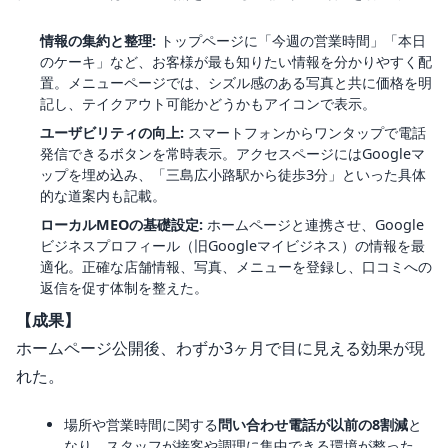
情報の集約と整理:
トップページに「今週の営業時間」「本日
のケーキ」など、お客様が最も知りたい情報を分かりやすく配
置。メニューページでは、シズル感のある写真と共に価格を明
記し、テイクアウト可能かどうかもアイコンで表示。
ユーザビリティの向上:
スマートフォンからワンタップで電話
発信できるボタンを常時表示。アクセスページにはGoogleマ
ップを埋め込み、「三島広小路駅から徒歩3分」といった具体
的な道案内も記載。
ローカルMEOの基礎設定:
ホームページと連携させ、Google
ビジネスプロフィール（旧Googleマイビジネス）の情報を最
適化。正確な店舗情報、写真、メニューを登録し、口コミへの
返信を促す体制を整えた。
【成果】
ホームページ公開後、わずか3ヶ月で目に見える効果が現
れた。
場所や営業時間に関する
問い合わせ電話が以前の8割減
と
なり、スタッフが接客や調理に集中できる環境が整った。