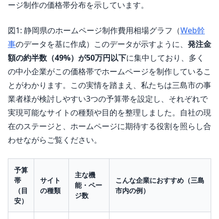
ージ制作の価格帯分布を示しています。
図1: 静岡県のホームページ制作費用相場グラフ（
Web幹
事
のデータを基に作成）このデータが示すように、
発注金
額の約半数（49%）が50万円以下
に集中しており、多く
の中小企業がこの価格帯でホームページを制作しているこ
とがわかります。この実情を踏まえ、私たちは三島市の事
業者様が検討しやすい3つの予算帯を設定し、それぞれで
実現可能なサイトの種類や目的を整理しました。自社の現
在のステージと、ホームページに期待する役割を照らし合
わせながらご覧ください。
予算
主な機
帯
サイト
こんな企業におすすめ（三島
能・ペー
（目
の種類
市内の例）
ジ数
安）