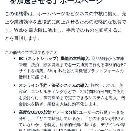
を加速させる」ホームページ
この価格帯は、ホームページをビジネスの中核に据え、売
上や業務効率を直接的に向上させるための戦略的な投資で
す。Webを最大限に活用し、事業そのものを変革するこ
とを目指します。
この価格帯で実現できること
EC（ネットショップ）機能の本格導入:
商品登録から在庫
管理、決済、顧客管理までを一気通貫で行える本格的なEC
サイトを構築。Shopifyなどの高機能プラットフォームの
活用も可能です。
オンライン予約・決済システムの導入:
旅館・ホテル、美
容室、コンサルティングなどで、24時間365日自動で予約
を受け付け、事前決済まで完了できるシステムを導入。機
会損失を防ぎ、業務を大幅に効率化します。
高度なUI/UX設計とデータ分析:
ユーザーの行動データを
分析し、「どこで離脱しているか」「どのボタンが押され
ていないか」を特定。科学的根拠に基づき、デザインや導
線を継続的に改善（UI/UX改善）し、コンバージョン率を