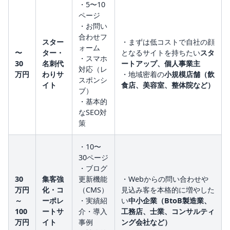
・5〜10
ページ
・お問い
合わせフ
スター
・まずは低コストで自社の顔
ォーム
〜
ター・
となるサイトを持ちたい
スタ
・スマホ
30
名刺代
ートアップ、個人事業主
対応（レ
万円
わりサ
・地域密着の
小規模店舗（飲
スポンシ
イト
食店、美容室、整体院など）
ブ）
・基本的
なSEO対
策
・10〜
30ページ
・ブログ
30
集客強
更新機能
・Webからの問い合わせや
万円
化・コ
（CMS）
見込み客を本格的に増やした
～
ーポレ
・実績紹
い
中小企業（BtoB製造業、
100
ートサ
介・導入
工務店、士業、コンサルティ
万円
イト
事例
ング会社など）