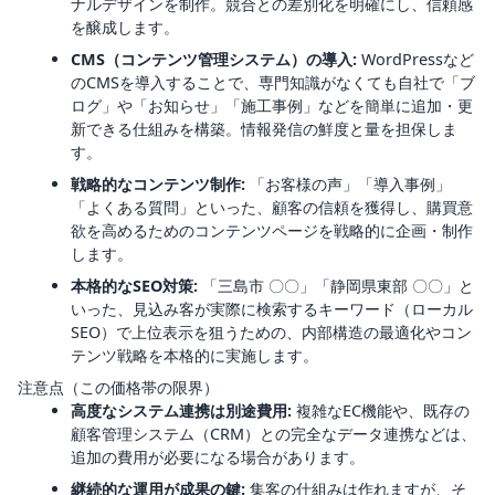
ナルデザインを制作。競合との差別化を明確にし、信頼感
を醸成します。
CMS（コンテンツ管理システム）の導入:
WordPressなど
のCMSを導入することで、専門知識がなくても自社で「ブ
ログ」や「お知らせ」「施工事例」などを簡単に追加・更
新できる仕組みを構築。情報発信の鮮度と量を担保しま
す。
戦略的なコンテンツ制作:
「お客様の声」「導入事例」
「よくある質問」といった、顧客の信頼を獲得し、購買意
欲を高めるためのコンテンツページを戦略的に企画・制作
します。
本格的なSEO対策:
「三島市 〇〇」「静岡県東部 〇〇」と
いった、見込み客が実際に検索するキーワード（ローカル
SEO）で上位表示を狙うための、内部構造の最適化やコン
テンツ戦略を本格的に実施します。
注意点（この価格帯の限界）
高度なシステム連携は別途費用:
複雑なEC機能や、既存の
顧客管理システム（CRM）との完全なデータ連携などは、
追加の費用が必要になる場合があります。
継続的な運用が成果の鍵:
集客の仕組みは作れますが、そ