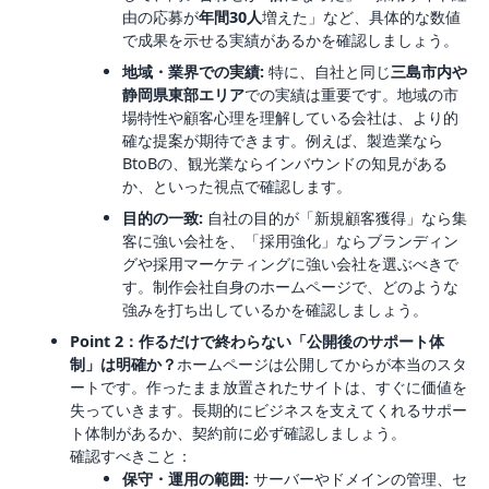
由の応募が
年間30人
増えた」など、具体的な数値
で成果を示せる実績があるかを確認しましょう。
地域・業界での実績:
特に、自社と同じ
三島市内や
静岡県東部エリア
での実績は重要です。地域の市
場特性や顧客心理を理解している会社は、より的
確な提案が期待できます。例えば、製造業なら
BtoBの、観光業ならインバウンドの知見がある
か、といった視点で確認します。
目的の一致:
自社の目的が「新規顧客獲得」なら集
客に強い会社を、「採用強化」ならブランディン
グや採用マーケティングに強い会社を選ぶべきで
す。制作会社自身のホームページで、どのような
強みを打ち出しているかを確認しましょう。
Point 2：作るだけで終わらない「公開後のサポート体
制」は明確か？
ホームページは公開してからが本当のスタ
ートです。作ったまま放置されたサイトは、すぐに価値を
失っていきます。長期的にビジネスを支えてくれるサポー
ト体制があるか、契約前に必ず確認しましょう。
確認すべきこと：
保守・運用の範囲:
サーバーやドメインの管理、セ