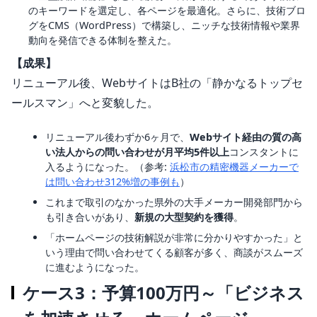
のキーワードを選定し、各ページを最適化。さらに、技術ブロ
グをCMS（WordPress）で構築し、ニッチな技術情報や業界
動向を発信できる体制を整えた。
【成果】
リニューアル後、WebサイトはB社の「静かなるトップセ
ールスマン」へと変貌した。
リニューアル後わずか6ヶ月で、
Webサイト経由の質の高
い法人からの問い合わせが月平均5件以上
コンスタントに
入るようになった。（参考:
浜松市の精密機器メーカーで
は問い合わせ312%増の事例も
）
これまで取引のなかった県外の大手メーカー開発部門から
も引き合いがあり、
新規の大型契約を獲得
。
「ホームページの技術解説が非常に分かりやすかった」と
いう理由で問い合わせてくる顧客が多く、商談がスムーズ
に進むようになった。
ケース3：予算100万円～「ビジネス