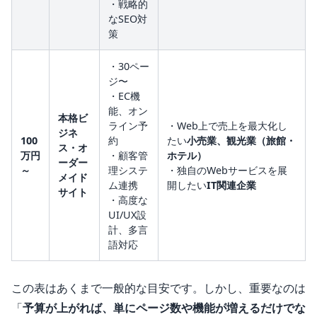
・戦略的
なSEO対
策
・30ペー
ジ〜
・EC機
能、オン
本格ビ
ライン予
・Web上で売上を最大化し
ジネ
100
約
たい
小売業、観光業（旅館・
ス・オ
万円
・顧客管
ホテル）
ーダー
～
理システ
・独自のWebサービスを展
メイド
ム連携
開したい
IT関連企業
サイト
・高度な
UI/UX設
計、多言
語対応
この表はあくまで一般的な目安です。しかし、重要なのは
「
予算が上がれば、単にページ数や機能が増えるだけでな