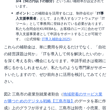
3/4（50万円以下の部分）
という高い補助率が設定されて
います。
ポイント:
この補助金を活用するには、制作会社が「
IT導
入支援事業者
」として、また導入するソフトウェアが「IT
ツール」として事務局に登録されている必要があります。
私たち合同会社KUREBAも、お客様のニーズに合わせてIT
導入支援事業者として申請をサポートすることが可能で
す。（公式情報:
IT導入補助金2025
）
これらの補助金は、単に費用を抑えるだけでなく、「自社
の経営課題は何か」「ITを導入して何を解決したいのか」
を深く考える良い機会にもなります。申請手続きは複雑に
感じるかもしれませんが、私たちのような専門家がサポー
トいたしますので、ぜひ前向きに活用を検討してみてくだ
さい。
図2: 三島市の産業別就業者割合（
地域密着のサービス業
が勝つためのデジタル戦略【三島市版】
のデータを基に作
成）上のグラフが示すように、三島市は卸売・小売業、宿