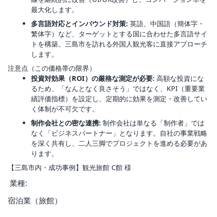
最大化します。
多言語対応とインバウンド対策:
英語、中国語（簡体字・
繁体字）など、ターゲットとする国に合わせた多言語サイ
トを構築。三島市を訪れる外国人観光客に直接アプローチ
します。
注意点（この価格帯の限界）
投資対効果（ROI）の厳格な測定が必要:
高額な投資にな
るため、「なんとなく良さそう」ではなく、KPI（重要業
績評価指標）を設定し、定期的に効果を測定・改善してい
く体制が不可欠です。
制作会社との密な連携:
制作会社は単なる「制作者」では
なく「ビジネスパートナー」となります。自社の事業戦略
を深く共有し、二人三脚でプロジェクトを進める必要があ
ります。
【三島市内・成功事例】観光旅館 C館 様
業種:
宿泊業（旅館）