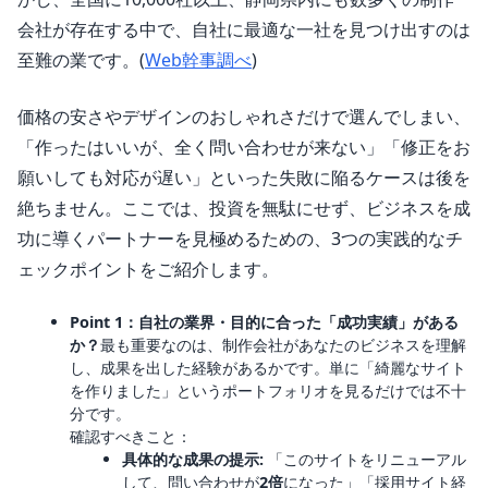
会社が存在する中で、自社に最適な一社を見つけ出すのは
至難の業です。(
Web幹事調べ
)
価格の安さやデザインのおしゃれさだけで選んでしまい、
「作ったはいいが、全く問い合わせが来ない」「修正をお
願いしても対応が遅い」といった失敗に陥るケースは後を
絶ちません。ここでは、投資を無駄にせず、ビジネスを成
功に導くパートナーを見極めるための、3つの実践的なチ
ェックポイントをご紹介します。
Point 1：自社の業界・目的に合った「成功実績」がある
か？
最も重要なのは、制作会社があなたのビジネスを理解
し、成果を出した経験があるかです。単に「綺麗なサイト
を作りました」というポートフォリオを見るだけでは不十
分です。
確認すべきこと：
具体的な成果の提示:
「このサイトをリニューアル
して、問い合わせが
2倍
になった」「採用サイト経