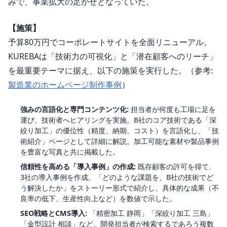
みで、事業拡大の足かせとなっていた。
【施策】
予算80万円でコーポレートサイトを全面リニューアル。
KUREBAは「技術力の可視化」と「潜在顧客へのリーチ」
を最重要テーマに据え、以下の施策を実行した。（参考:
製造業のホームページ制作事例
）
強みの言語化と専門コンテンツ化:
担当者が何度も工場に足を
運び、技術者へヒアリングを実施。B社のコア技術である「深
絞り加工」の優位性（精度、納期、コスト）を言語化し、「技
術紹介」ページとして詳細に解説。加工可能な素材や製品事例
を豊富な写真と共に掲載した。
信頼性を高める「導入事例」の作成:
既存顧客の許可を得て、
3社の導入事例を作成。「どのような課題を、B社の技術でど
う解決したか」をストーリー形式で紹介し、具体的な成果（不
良率の低下、生産性向上など）を数値で示した。
SEO戦略とCMS導入:
「精密加工 静岡」「深絞り加工 三島」
「金型設計 相談」など、開発担当者が検索するであろう複数